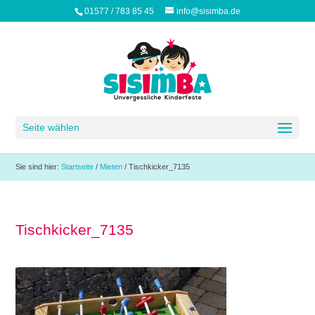
01577 / 783 85 45
info@sisimba.de
Seite wählen
Sie sind hier:
Startseite
/
Mieten
/
Tischkicker_7135
Tischkicker_7135