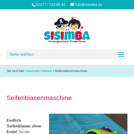
01577 / 783 85 45
info@sisimba.de
Seite wählen
Sie sind hier:
Startseite
/
Mieten
/
Seifenblasenmaschine
Seifenblasenmaschine
Endlich
Seifenblasen ohne
Ende!
So ein