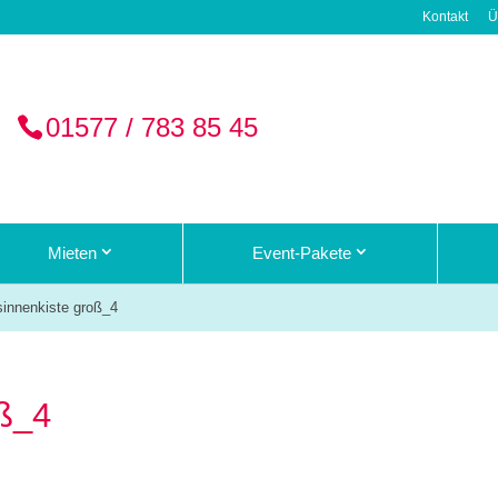
Kontakt
Ü
01577 / 783 85 45
Mieten
Event-Pakete
sinnenkiste groß_4
oß_4