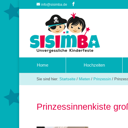
info@sisimba.de
Home
Hochzeiten
Sie sind hier:
Startseite
/
Mieten
/
Prinzessin
/
Prinzes
Prinzessinnenkiste gr