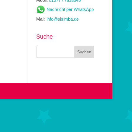
Mobil:
01577 / 7838545
Nachricht per WhatsApp
Mail:
info@sisimba.de
Suche