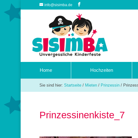
info@sisimba.de
Home
Hochzeiten
Sie sind hier:
Startseite
/
Mieten
/
Prinzessin
/
Prinzes
Prinzessinenkiste_7