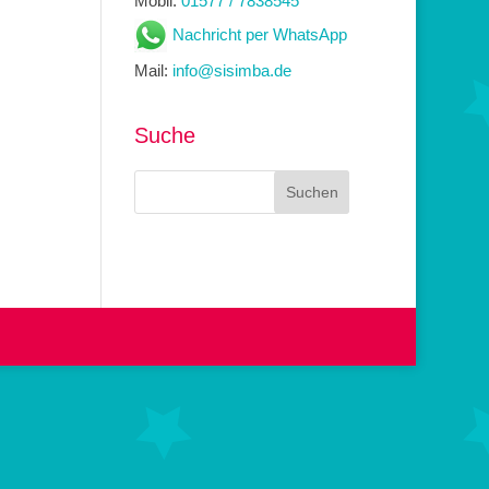
Mobil:
01577 / 7838545
Nachricht per WhatsApp
Mail:
info@sisimba.de
Suche