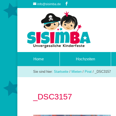
info@sisimba.de
Home
Hochzeiten
Sie sind hier:
Startseite
/
Mieten
/
Pirat
/
_DSC3157
_DSC3157