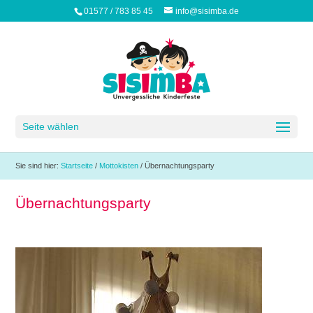
01577 / 783 85 45
info@sisimba.de
Seite wählen
Sie sind hier:
Startseite
/
Mottokisten
/
Übernachtungsparty
Übernachtungsparty