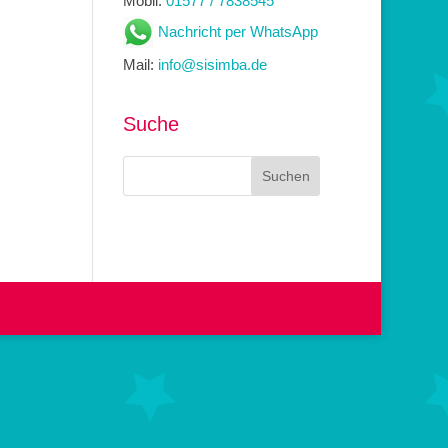
Mobil:
01577 / 7838545
Nachricht per WhatsApp
Mail:
info@sisimba.de
Suche