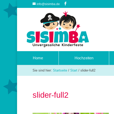
info@sisimba.de
Home
Hochzeiten
Sie sind hier:
Startseite
/
Start
/
slider-full2
slider-full2