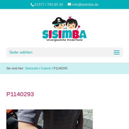
01577 / 783 85 45
info@sisimba.de
Seite wählen
Sie sind hier:
Startseite
/
Galerie
/
P1140293
P1140293