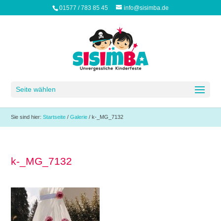
01577 / 783 85 45
info@sisimba.de
Seite wählen
Sie sind hier:
Startseite
/
Galerie
/
k-_MG_7132
k-_MG_7132