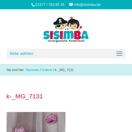
01577 / 783 85 45
info@sisimba.de
Seite wählen
Sie sind hier:
Startseite
/
Galerie
/
k-_MG_7131
k-_MG_7131