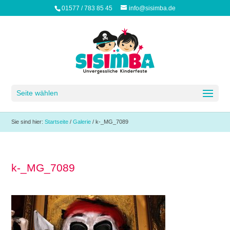
01577 / 783 85 45
info@sisimba.de
Seite wählen
Sie sind hier:
Startseite
/
Galerie
/
k-_MG_7089
k-_MG_7089