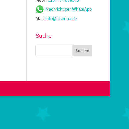
Mobil:
01577 / 7838545
Nachricht per WhatsApp
Mail:
info@sisimba.de
Suche