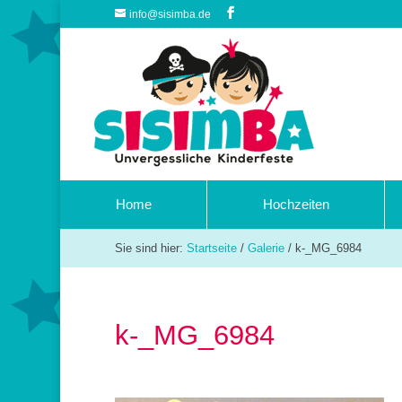
info@sisimba.de
Home
Hochzeiten
Sie sind hier:
Startseite
/
Galerie
/
k-_MG_6984
k-_MG_6984