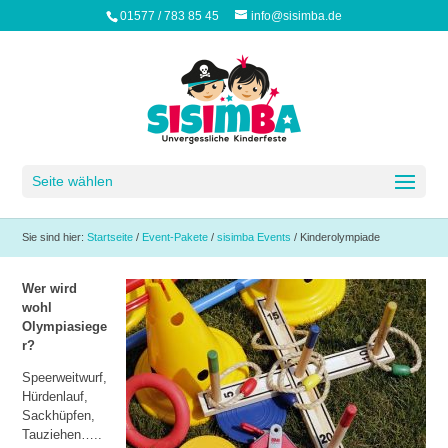
01577 / 783 85 45
info@sisimba.de
Seite wählen
Sie sind hier:
Startseite
/
Event-Pakete
/
sisimba Events
/
Kinderolympiade
Wer wird
wohl
Olympiasiege
r?
Speerweitwurf,
Hürdenlauf,
Sackhüpfen,
Tauziehen…..