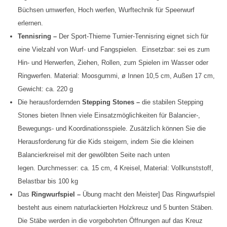
Büchsen umwerfen, Hoch werfen, Wurftechnik für Speerwurf
erlernen.
Tennisring –
Der Sport-Thieme Turnier-Tennisring eignet sich für
eine Vielzahl von Wurf- und Fangspielen. Einsetzbar: sei es zum
Hin- und Herwerfen, Ziehen, Rollen, zum Spielen im Wasser oder
Ringwerfen. Material: Moosgummi, ø Innen 10,5 cm, Außen 17 cm,
Gewicht: ca. 220 g
Die herausfordernden
Stepping Stones –
die stabilen Stepping
Stones bieten Ihnen viele Einsatzmöglichkeiten für Balancier-,
Bewegungs- und Koordinationsspiele. Zusätzlich können Sie die
Herausforderung für die Kids steigern, indem Sie die kleinen
Balancierkreisel mit der gewölbten Seite nach unten
legen. Durchmesser: ca. 15 cm, 4 Kreisel, Material: Vollkunststoff,
Belastbar bis 100 kg
Das
Ringwurfspiel –
Übung macht den Meister] Das Ringwurfspiel
besteht aus einem naturlackierten Holzkreuz und 5 bunten Stäben.
Die Stäbe werden in die vorgebohrten Öffnungen auf das Kreuz