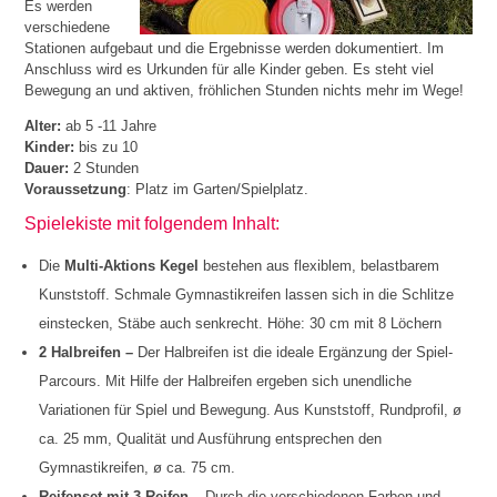
Es werden
verschiedene
Stationen aufgebaut und die Ergebnisse werden dokumentiert. Im
Anschluss wird es Urkunden für alle Kinder geben. Es steht viel
Bewegung an und aktiven, fröhlichen Stunden nichts mehr im Wege!
Alter:
ab 5 -11 Jahre
Kinder:
bis zu 10
Dauer:
2 Stunden
Voraussetzung
: Platz im Garten/Spielplatz.
Spielekiste mit folgendem Inhalt:
Die
Multi-Aktions Kegel
bestehen aus flexiblem, belastbarem
Kunststoff. Schmale Gymnastikreifen lassen sich in die Schlitze
einstecken, Stäbe auch senkrecht. Höhe: 30 cm mit 8 Löchern
2 Halbreifen –
Der Halbreifen ist die ideale Ergänzung der Spiel-
Parcours. Mit Hilfe der Halbreifen ergeben sich unendliche
Variationen für Spiel und Bewegung. Aus Kunststoff, Rundprofil, ø
ca. 25 mm, Qualität und Ausführung entsprechen den
Gymnastikreifen, ø ca. 75 cm.
Reifenset mit 3 Reifen –
Durch die verschiedenen Farben und