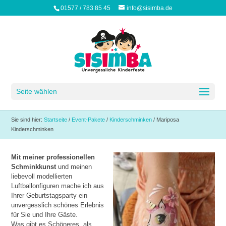
01577 / 783 85 45
info@sisimba.de
Seite wählen
Sie sind hier:
Startseite
/
Event-Pakete
/
Kinderschminken
/
Mariposa
Kinderschminken
Mit meiner professionellen
Schminkkunst
und meinen
liebevoll modellierten
Luftballonfiguren mache ich aus
Ihrer Geburtstagsparty ein
unvergesslich schönes Erlebnis
für Sie und Ihre Gäste.
Was gibt es Schöneres, als