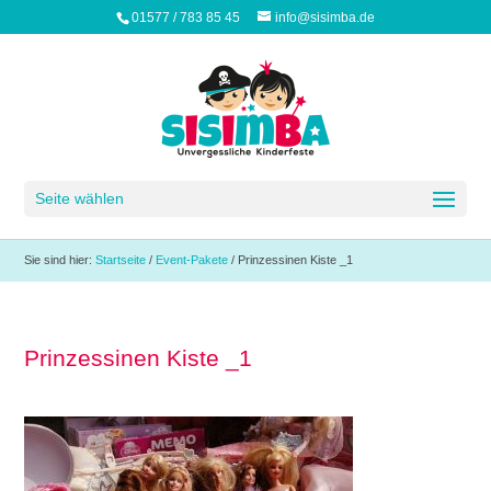
01577 / 783 85 45
info@sisimba.de
Seite wählen
Sie sind hier:
Startseite
/
Event-Pakete
/
Prinzessinen Kiste _1
Prinzessinen Kiste _1