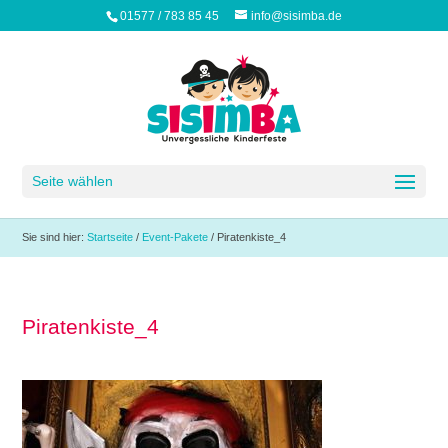
01577 / 783 85 45
info@sisimba.de
Seite wählen
Sie sind hier:
Startseite
/
Event-Pakete
/
Piratenkiste_4
Piratenkiste_4