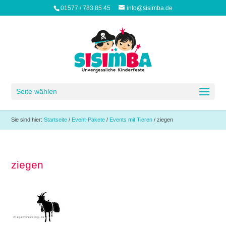
01577 / 783 85 45
info@sisimba.de
Seite wählen
Sie sind hier:
Startseite
/
Event-Pakete
/
Events mit Tieren
/
ziegen
ziegen