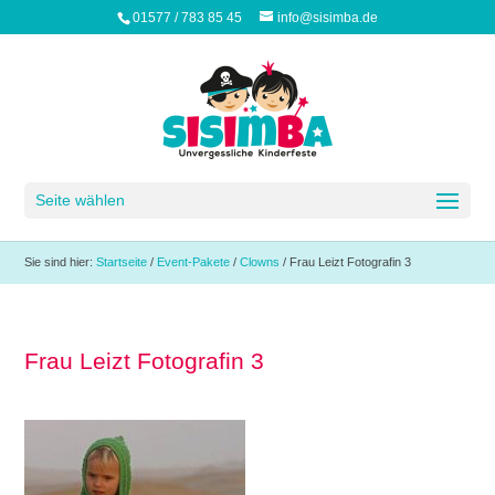
01577 / 783 85 45
info@sisimba.de
Seite wählen
Sie sind hier:
Startseite
/
Event-Pakete
/
Clowns
/
Frau Leizt Fotografin 3
Frau Leizt Fotografin 3