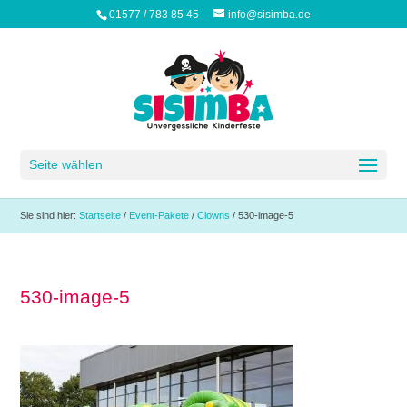
01577 / 783 85 45
info@sisimba.de
Seite wählen
Sie sind hier:
Startseite
/
Event-Pakete
/
Clowns
/
530-image-5
530-image-5